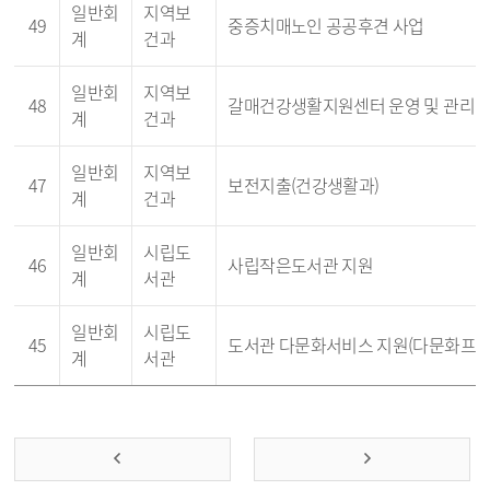
일반회
지역보
49
중증치매노인 공공후견 사업
계
건과
일반회
지역보
48
갈매건강생활지원센터 운영 및 관리
계
건과
일반회
지역보
47
보전지출(건강생활과)
계
건과
일반회
시립도
46
사립작은도서관 지원
계
서관
일반회
시립도
45
도서관 다문화서비스 지원(다문화프
계
서관