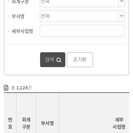
회계구분
부서명
세부사업명
검색
총
1,124
건
사업 및 예산정보 - 번호, 회계구분, 부서명, 세부사업명, 사업구분, 예산현액(계(소계, 국비, 도비, 시군구비), 편성액, 이월액, 예산변경, 수입대체경비), 지출액, 집행잔액, 분야
번
회계
세부
부서명
호
구분
사업명