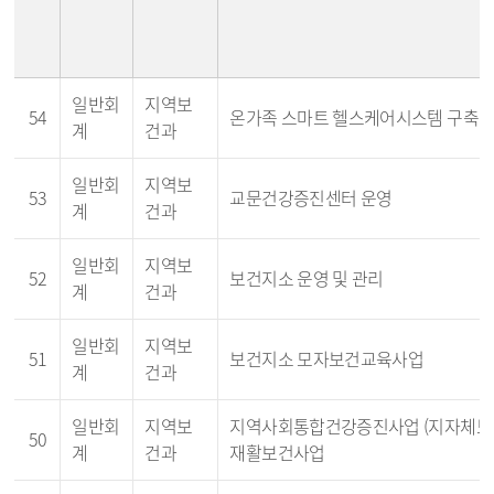
일반회
지역보
54
온가족 스마트 헬스케어시스템 구축
계
건과
일반회
지역보
53
교문건강증진센터 운영
계
건과
일반회
지역보
52
보건지소 운영 및 관리
계
건과
일반회
지역보
51
보건지소 모자보건교육사업
계
건과
일반회
지역보
지역사회통합건강증진사업 (지자체보조
50
계
건과
재활보건사업