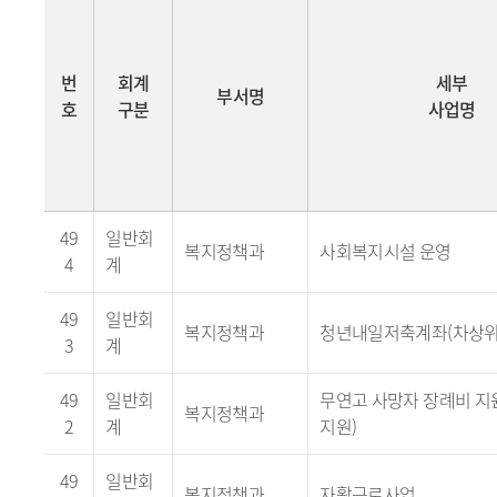
번
회계
세부
부서명
호
구분
사업명
49
일반회
복지정책과
사회복지시설 운영
4
계
49
일반회
복지정책과
청년내일저축계좌(차상위
3
계
49
일반회
무연고 사망자 장례비 지
복지정책과
2
계
지원)
49
일반회
복지정책과
자활근로사업