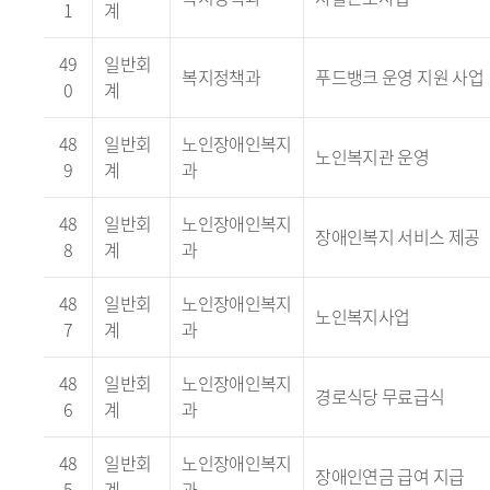
1
계
49
일반회
복지정책과
푸드뱅크 운영 지원 사업
0
계
48
일반회
노인장애인복지
노인복지관 운영
9
계
과
48
일반회
노인장애인복지
장애인복지 서비스 제공
8
계
과
48
일반회
노인장애인복지
노인복지사업
7
계
과
48
일반회
노인장애인복지
경로식당 무료급식
6
계
과
48
일반회
노인장애인복지
장애인연금 급여 지급
5
계
과