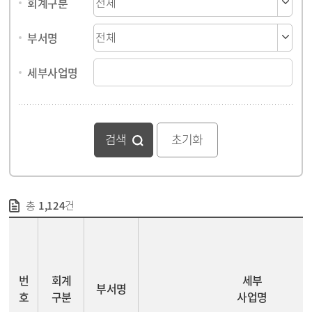
회계구분
부서명
세부사업명
검색
총
1,124
건
사업 및 예산정보 - 번호, 회계구분, 부서명, 세부사업명, 사업구분, 예산현액(계(소계, 국비, 도비, 시군구비), 편성액, 이월액, 예산변경, 수입대체경비), 지출액, 집행잔액, 분야
번
회계
세부
부서명
호
구분
사업명