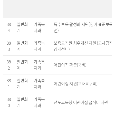
38
일반회
가족복
특수보육 활성화 지원(영아 표준보육
4
계
지과
램)
38
일반회
가족복
보육교직원 처우개선 지원 (교사겸직
3
계
지과
경개선비)
38
일반회
가족복
어린이집 확충(국비)
2
계
지과
38
일반회
가족복
어린이집 지원(교재교구비)
1
계
지과
38
일반회
가족복
선도교육청 어린이집 급식비 지원
0
계
지과