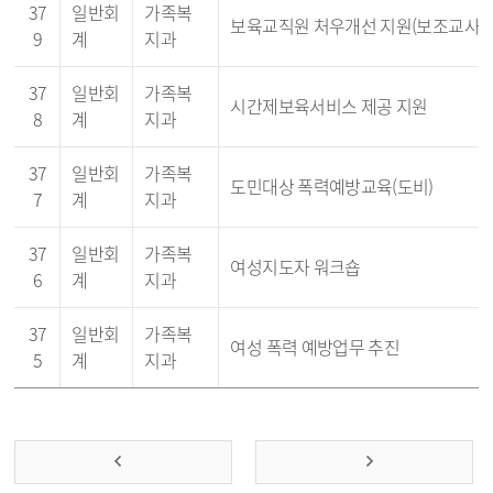
37
일반회
가족복
보육교직원 처우개선 지원(보조교사 
9
계
지과
37
일반회
가족복
시간제보육서비스 제공 지원
8
계
지과
37
일반회
가족복
도민대상 폭력예방교육(도비)
7
계
지과
37
일반회
가족복
여성지도자 워크숍
6
계
지과
37
일반회
가족복
여성 폭력 예방업무 추진
5
계
지과